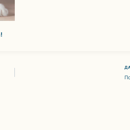
ма!
Д
П