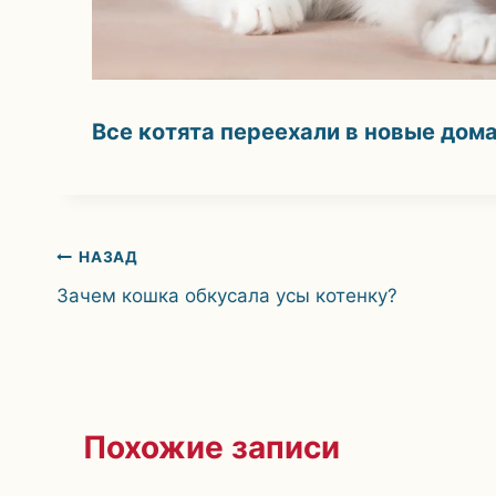
Все котята переехали в новые до
Навигация
НАЗАД
Зачем кошка обкусала усы котенку?
по
записям
Похожие записи