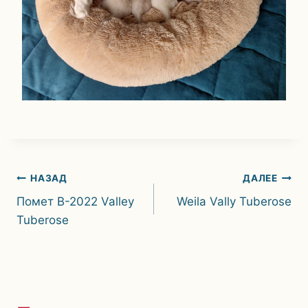
Навигация
НАЗАД
ДАЛЕЕ
Помет B-2022 Valley
Weila Vally Tuberose
по
Tuberose
записям