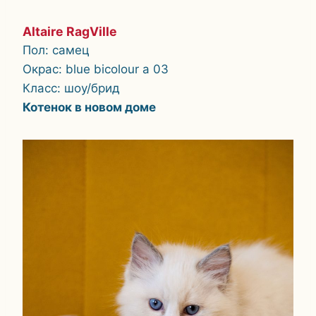
Altaire RagVille
Пол: самец
Окрас: blue bicolour a 03
Класс: шоу/брид
Котенок в новом доме