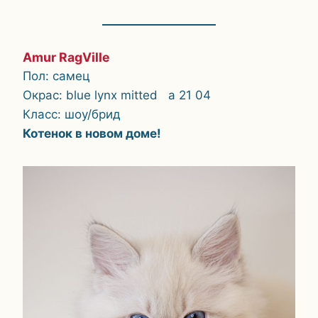
Amur RagVille
Пол: самец
Окрас: blue lynx mitted a 21 04
Класс: шоу/брид
Котенок в новом доме!