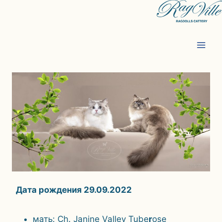
Перейти
к
содержимому
Дата рождения 29.09.2022
мать: Ch. Janine Valley Tube
r
ose