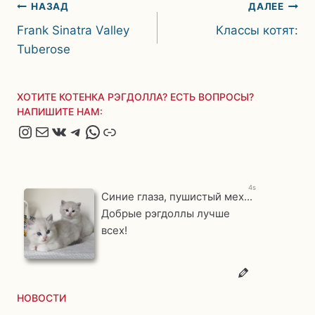
Навигация
НАЗАД
ДАЛЕЕ
Frank Sinatra Valley
Классы котят:
по
Tuberose
записям
ХОТИТЕ КОТЕНКА РЭГДОЛЛА? ЕСТЬ ВОПРОСЫ?
НАПИШИТЕ НАМ:
Instagram
Почта
ВКонтакте
Telegram
WhatsApp
Яндекс.Дзен
4s
Синие глаза, пушистый мех...
Добрые рэгдоллы лучше
всех!
НОВОСТИ