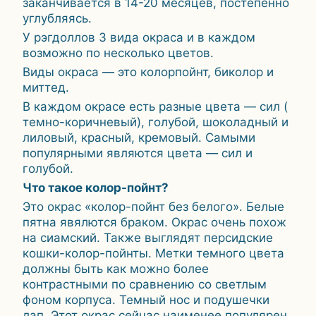
заканчивается в 14-20 месяцев, постепенно
углубляясь.
У рэгдоллов 3 вида окраса и в каждом
возможно по несколько цветов.
Виды окраса — это колорпойнт, биколор и
миттед.
В каждом окрасе есть разные цвета — сил (
темно-коричневый), голубой, шоколадный и
лиловый, красный, кремовый. Самыми
популярными являются цвета — сил и
голубой.
Что такое колор-пойнт?
Это окрас «колор-пойнт без белого». Белые
пятна явялются браком. Окрас очень похож
на сиамский. Также выглядят персидские
кошки-колор-пойнты. Метки темного цвета
должны быть как можно более
контрастными по сравнению со светлым
фоном корпуса. Темный нос и подушечки
лап. Этот окрас сейчас наименее популярен,